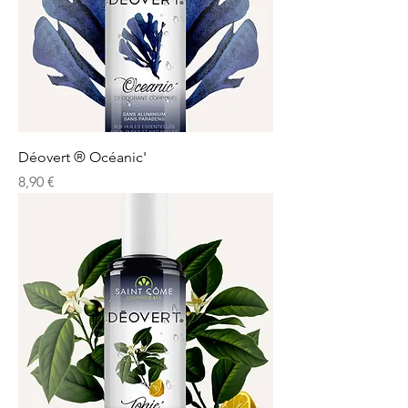
Déovert ® Océanic'
Prix
8,90 €