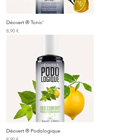
Déovert ® Tonic'
Prix
8,90 €
Déovert ® Podologique
Prix
8,90 €