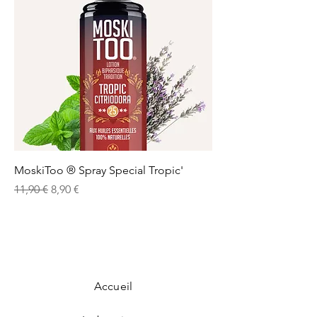
MoskiToo ® Spray Special Tropic'
Prix original
Prix promotionnel
11,90 €
8,90 €
Accueil