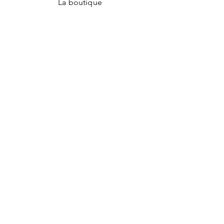
La boutique
Notre histoire
Notre savoir-faire
Mentions légales
Conditions générales de vente
Politique de confidentialité
Facebook
Instagram