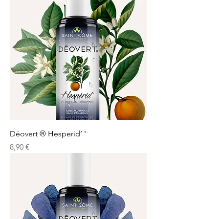
Déovert ® Hesperid’ '
Prix
8,90 €