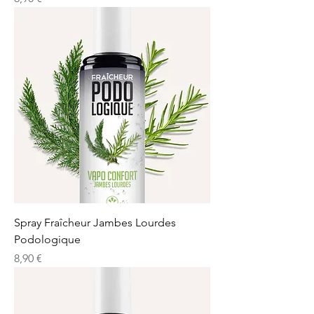
Spray Fraîcheur Jambes Lourdes
Podologique
Prix
8,90 €