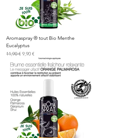
Aromaspray ® tout Bio Menthe
Eucalyptus
Prix original
Prix promotionnel
11,90 €
9,90 €