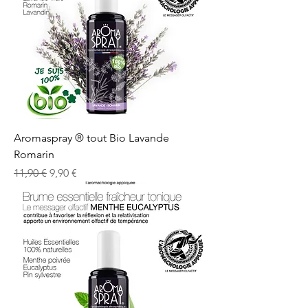
Aromaspray ® tout Bio Lavande
Romarin
Prix original
Prix promotionnel
11,90 €
9,90 €