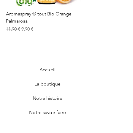
Aromaspray ® tout Bio Orange
Palmarosa
Prix original
Prix promotionnel
11,90 €
9,90 €
Accueil
La boutique
Notre histoire
Notre savoir-faire