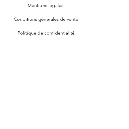
Mentions légales
Conditions générales de vente
Politique de confidentialité
Facebook
Instagram
Indiquez votre courriel pour
recevoir nos offres
promotionnelles