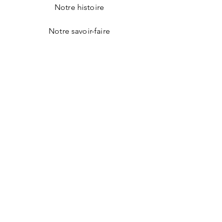
Notre histoire
Notre savoir-faire
Mentions légales
Conditions générales de vente
Politique de confidentialité
Facebook
Instagram