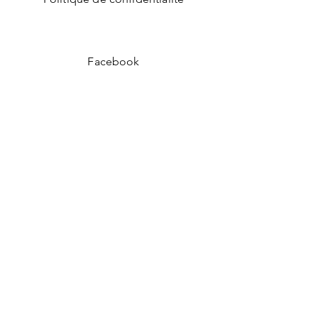
Facebook
Instagram
Indiquez votre courriel pour
recevoir nos offres
promotionnelles
Envoyer