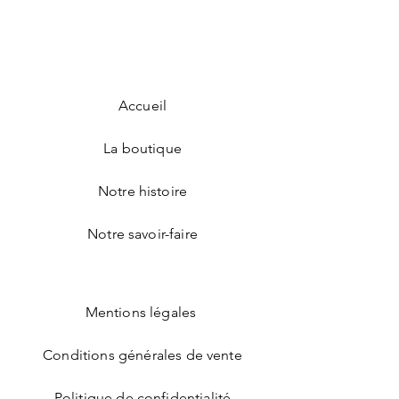
(Mentha piperita) Orange douce
OFFICINALIS LEAF OIL CITRUS
(Citrus aurantium dulcis)
AURANTIUM DULCIS PEEL OIL
MACADAMIA TERNIFOLIA SEED OIL
CUPRESSUS SEMPERVIRENS LEAF
OIL
Accueil
La boutique
Notre histoire
Notre savoir-faire
Mentions légales
Conditions générales de vente
Politique de confidentialité