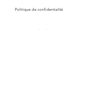
Politique de confidentialité
Facebook
Instagram
Indiquez votre courriel pour
recevoir nos offres
promotionnelles
Envoyer