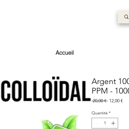
Accueil
Argent 100
PPM - 100
Prix
Pri
 20,00 € 
12,00 €
original
pr
Quantité
*