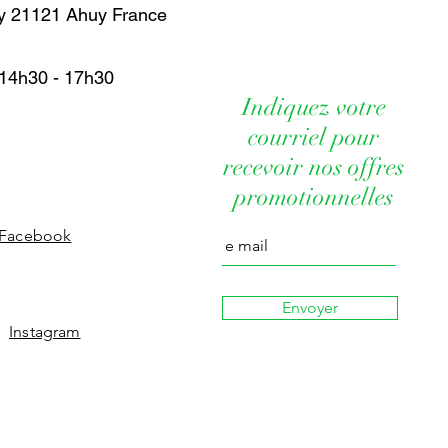
cy 21121 Ahuy France
spray
 spray.
 une compresse.
 14h30 - 17h30
ut pas être incolore puisque la
 contient les particules d’argent.
Indiquez votre
e, il faut le conserver à l’abri de la
courriel pour
rateur. De préférence, il faudra utiliser
recevoir nos offres
3 mois. A défaut le produit prendra une
son innocuité et son efficacité
promotionnelles
obtenue par électrolyse est incolore
Facebook
tient pas de particules.
ité européenne de sécurité des
tion est réservée à l’usage externe, elle
Envoyer
érée. (Novembre 2009) Nous utilisons
Instagram
re au niveau bactériologique (« zéro
u niveau minéral (« zéro minéral »)
 COLLOÏDAL 25 PPM
ILLION
OÏDALE