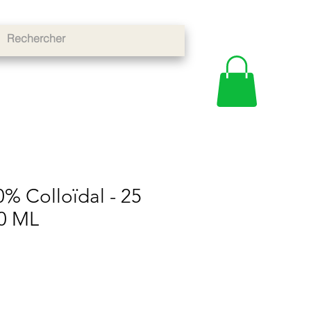
% Colloïdal - 25
0 ML
x
omotionnel