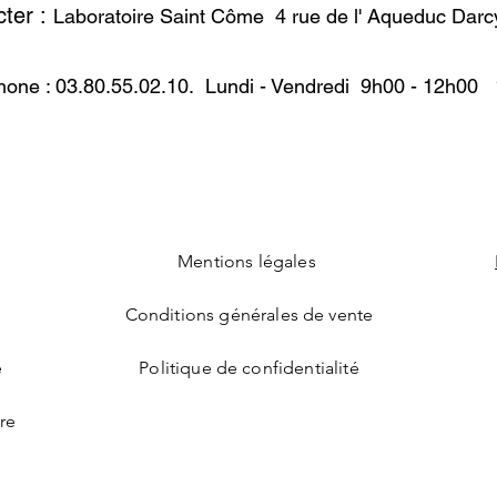
ter :
Laboratoire Saint Côme
4 rue de l' Aqueduc Dar
Voie nasale avec un 
Voie buccale avec un
Voie dermique avec
hone : 03.80.55.02.10. Lundi - Vendredi 9h00 - 12h00
Le produit fini ne pe
suspension colloïdale
Comme l’argent s’oxyd
lumière et au réfrigé
le produit dans les 
couleur plus foncée, 
demeureront.
La solution ionique 
Mentions légales
parce qu’elle ne con
Selon l’EFSA (autor
Conditions générales de vente
aliments) son utilisa
ne doit pas être ing
e
Politique de confidentialité
une eau purifiée, pu
bactérie ») et pure a
ire
VÉRITABLE ARGENT
25 PARTIES PAR M
SUSPENSION COLL